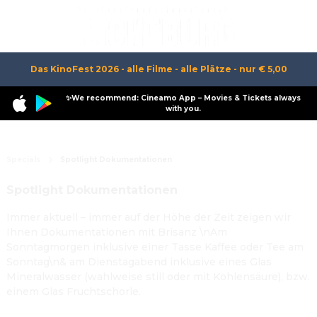
Das KinoFest 2026 - alle Filme - alle Plätze - nur € 5,00
✨We recommend: Cineamo App – Movies & Tickets always
with you.
Specials
Spotlight Dokumentationen
Spotlight Dokumentationen
Immer aktuell – immer auf der Höhe der Zeit zeigen wir
Ihnen Dokumentationen mit Brisanz \nAm
Sonntagmorgen inklusive einer Tasse Kaffee oder Tee am
Sonntag\n& am Dienstagabend inklusive eines Glas
Mineralwasser (wahlweise still oder mit Kohlensäure), bzw.
einem Glas Fruchtschorle.