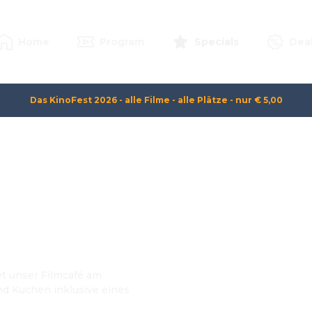
Home
Program
Specials
Dea
Das KinoFest 2026 - alle Filme - alle Plätze - nur € 5,00
net unser Filmcafé am
nd Kuchen inklusive eines