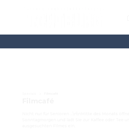
Specials
Filmcafé
Filmcafé
Nicht nur für Senioren ...\n\nMitte des Monats öff
Sonntagmorgen und lädt Sie zur Kaffee oder Tee u
ausgesuchten Filmes ein.