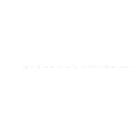
info@kino-dinslaken.de
+49 2064 2463
Imprint
Access