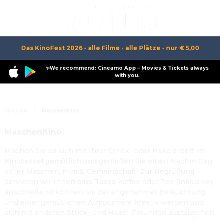
Das KinoFest 2026 - alle Filme - alle Plätze - nur € 5,00
✨We recommend: Cineamo App – Movies & Tickets always
with you.
Specials
MaschenKino
MaschenKino
Machen Sie es sich mit Ihrer Strick- oder Häkelarbeit im
Kinosessel gemütlich und genießen Sie einen Nachmittag
voller Maschen, Film & Gemeinschaft! Zur Begrüßung
servieren wir Ihnen eine Tasse Kaffee oder Tee (inklusive),
anschließend können Sie bei angenehmer Beleuchtung
und einer gemütlichen Atmosphäre kreativ werden und
sich mit anderen Strick- und Häkel-Freunden austauschen.