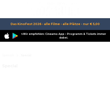
Das KinoFest 2026 - alle Filme - alle Plätze - nur € 5,00
✨Wir empfehlen: Cineamo App – Programm & Tickets immer
dabei.
Specials
Special
Special