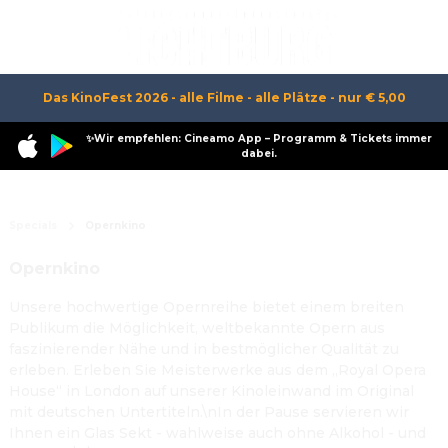
Das KinoFest 2026 - alle Filme - alle Plätze - nur € 5,00
✨Wir empfehlen: Cineamo App – Programm & Tickets immer
dabei.
Specials
Opernkino
Opernkino
Unsere hochwertige Opernreihe bietet einem breiten
Publikum die Möglichkeit, weltbekannte Opern aus
faszinierender Nähe und in bestmöglicher Qualität zu
erleben. Erleben Sie Meisterwerke aus dem „Royal Opera
House“ in London auf unserer Kinoleinwand im Original
mit deutschen Untertiteln.\nIn der Pause servieren wir
Ihnen ein Glas Sekt - wahlweise auch ohne Alkohol - und