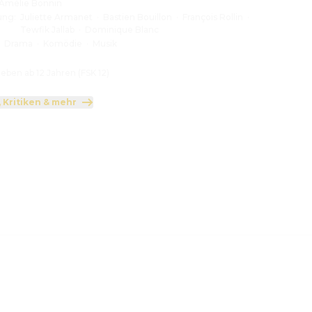
n ihre Gewissheiten ins Wanken.
Amélie Bonnin
ung
:
Juliette Armanet
·
Bastien Bouillon
·
François Rollin
·
Tewfik Jallab
·
Dominique Blanc
:
Drama
·
Komödie
·
Musik
eben ab 12 Jahren (FSK 12)
, Kritiken & mehr